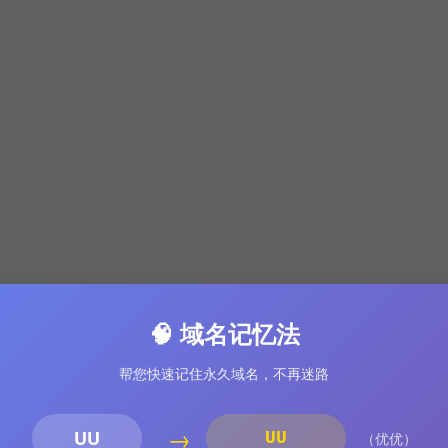
🧠 域名记忆法
帮您快速记住永久域名，不再迷路
→
UU
UU
（优优）