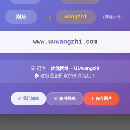
→
网址
wangzhi
（网址拼音）
www.uu
wangzhi
.com
💡 记住：
优优网址
=
UUwangzhi
🏠 这就是您回家的永久地址！
✅ 我已知晓
⏰ 稍后提醒
📱 保存图片