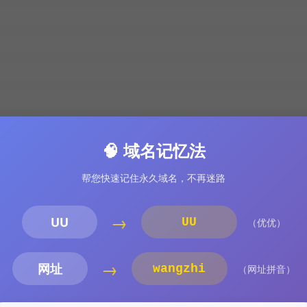
🧠 域名记忆法
帮您快速记住永久域名，不再迷路
→
UU
UU
（优优）
→
网址
wangzhi
（网址拼音）