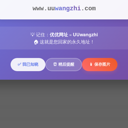
www.uu
wangzhi
.com
💡 记住：
优优网址
=
UUwangzhi
🏠 这就是您回家的永久地址！
✅ 我已知晓
⏰ 稍后提醒
📱 保存图片