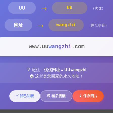
→
UU
UU
（优优）
→
网址
wangzhi
（网址拼音）
www.uu
wangzhi
.com
💡 记住：
优优网址
=
UUwangzhi
🏠 这就是您回家的永久地址！
✅ 我已知晓
⏰ 稍后提醒
📱 保存图片