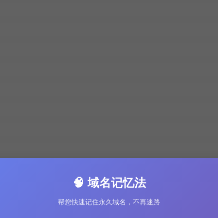
🧠 域名记忆法
帮您快速记住永久域名，不再迷路