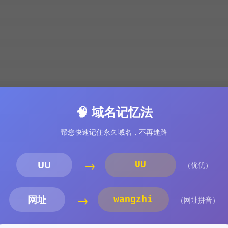
🧠 域名记忆法
帮您快速记住永久域名，不再迷路
→
UU
UU
（优优）
→
网址
wangzhi
（网址拼音）