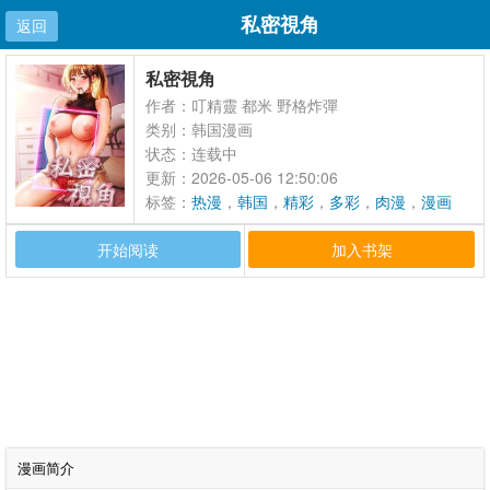
私密視角
返回
首页
私密視角
作者：叮精靈 都米 野格炸彈
类别：韩国漫画
状态：连载中
更新：2026-05-06 12:50:06
标签：
热漫
，
韩国
，
精彩
，
多彩
，
肉漫
，
漫画
屋
，
UU韩漫
，
manhuawu
开始阅读
加入书架
漫画简介