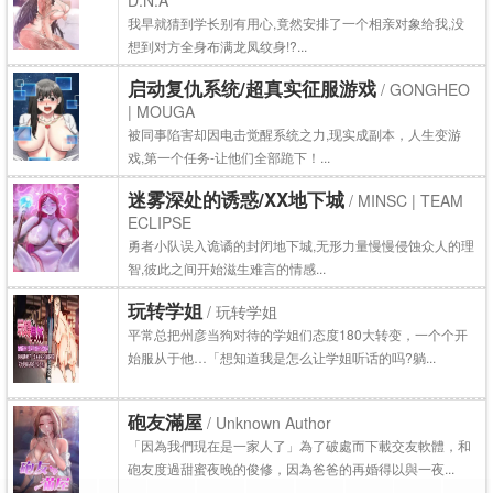
D.N.A
我早就猜到学长别有用心,竟然安排了一个相亲对象给我,没
想到对方全身布满龙凤纹身!?...
启动复仇系统/超真实征服游戏
/ GONGHEO
| MOUGA
被同事陷害却因电击觉醒系统之力,现实成副本，人生变游
戏,第一个任务-让他们全部跪下！...
迷雾深处的诱惑/XX地下城
/ MINSC | TEAM
ECLIPSE
勇者小队误入诡谲的封闭地下城,无形力量慢慢侵蚀众人的理
智,彼此之间开始滋生难言的情感...
玩转学姐
/ 玩转学姐
平常总把州彦当狗对待的学姐们态度180大转变，一个个开
始服从于他…「想知道我是怎么让学姐听话的吗?躺...
砲友滿屋
/ Unknown Author
「因為我們現在是一家人了」為了破處而下載交友軟體，和
砲友度過甜蜜夜晚的俊修，因為爸爸的再婚得以與一夜...