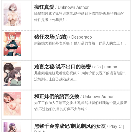
瘋狂真愛
/ Unknown Author
隔壁鄰居成了瘋狂追求者,愛他愛到不惜綁架他,獲得自由的
條件是考上公務員?...
猪仔农场(完结)
/ Desperado
别被她美丽的外表所骗！ 她可是饲育着一群男人的女王！...
难言之秘/说不出口的秘密
/ oiio | namna
儿童频道姐姐藏着秘密视频!?!,为掩护朋友说下的谎言陷阱!,
没想到却让自己越陷越深......
和正妹們的語言交換
/ Unknown Author
为了工作加入了语言交换社团,虽然社员们对我这个新人很亲
切,不过他们的目的好像不太单纯？...
黑帮千金养成记/刺龙刺凤的女友
/ Play-C |