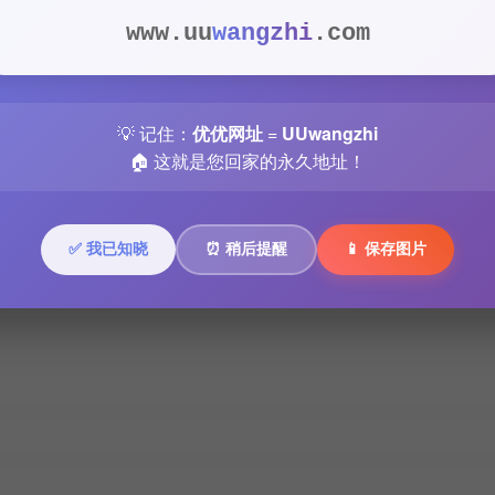
www.uu
wangzhi
.com
💡 记住：
优优网址
=
UUwangzhi
🏠 这就是您回家的永久地址！
✅ 我已知晓
⏰ 稍后提醒
📱 保存图片