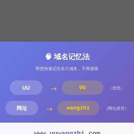
🧠 域名记忆法
帮您快速记住永久域名，不再迷路
→
UU
UU
（优优）
→
网址
wangzhi
（网址拼音）
www.uu
wangzhi
.com