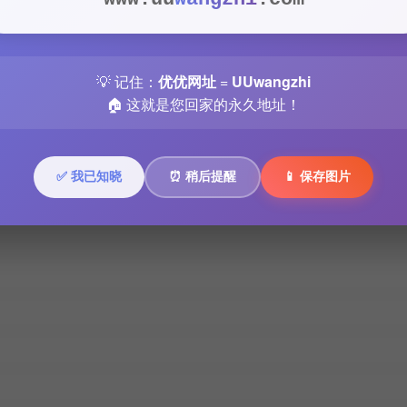
💡 记住：
优优网址
=
UUwangzhi
🏠 这就是您回家的永久地址！
✅ 我已知晓
⏰ 稍后提醒
📱 保存图片